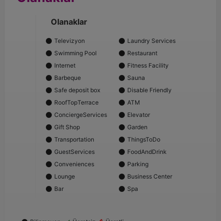
Olanaklar
Televizyon
Laundry Services
Swimming Pool
Restaurant
Internet
Fitness Facility
Barbeque
Sauna
Safe deposit box
Disable Friendly
RoofTopTerrace
ATM
ConciergeServices
Elevator
Gift Shop
Garden
Transportation
ThingsToDo
GuestServices
FoodAndDrink
Conveniences
Parking
Lounge
Business Center
Bar
Spa